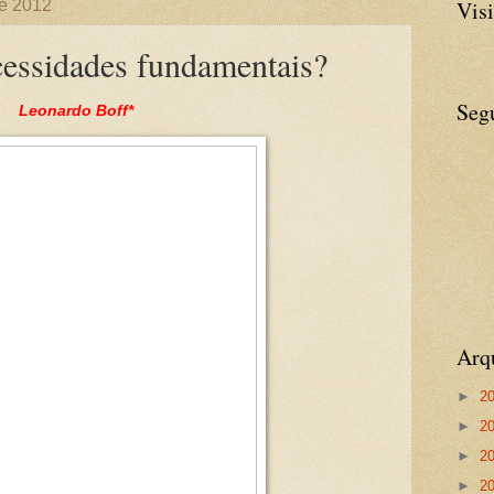
de 2012
Visi
cessidades fundamentais?
Seg
Leonardo Boff*
Arq
►
2
►
2
►
2
►
2