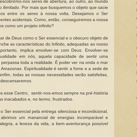
escobrirmo-nos seres de abertura, ao outro, ao mundo
 ilimitado. Por mais que busquemos o objeto que sacie
os entre os seres à nossa volta. Desejamos o Ser
entes acidentais. Como, então, conseguiremos a nossa
s como um projeto infinito?
lar de Deus como o Ser essencial e o obscuro objeto de
enche as características do Infinito, adequadas ao nosso
se, portanto, implica envolver-se com Deus. Envolver-se
tualidade em nós, aquela capacidade de sentir uma
perpassa toda a realidade. É poder ver na onda o mar
 Amazonas. Espiritualidade é sentir a fome e a sede de
nfim, todas as nossas necessidades serão satisfeitas,
e descansaremos.
 esse Centro, sentir-nos-emos sempre na pré-história
s inacabados e, no termo, frustrados.
er essencial pela entrega silenciosa e incondicional,
 abrimos um manancial de energias incomparável e
a alegria, a leveza da vida, a bem-aventurança possível