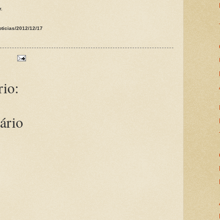
r.
oticias/2012/12/17
io:
ário