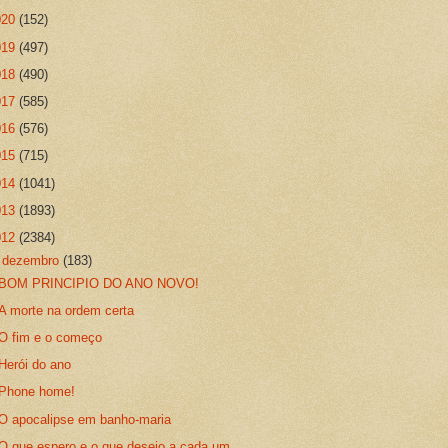
020
(152)
019
(497)
018
(490)
017
(585)
016
(576)
015
(715)
014
(1041)
013
(1893)
012
(2384)
▼
dezembro
(183)
BOM PRINCIPIO DO ANO NOVO!
A morte na ordem certa
O fim e o começo
Herói do ano
Phone home!
O apocalipse em banho-maria
O que espero e o que desejo a cada um