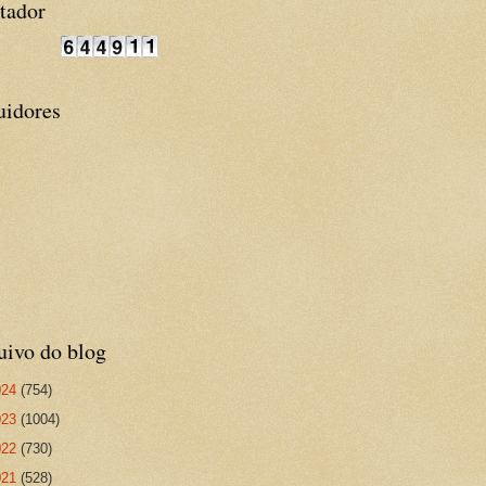
tador
uidores
uivo do blog
024
(754)
023
(1004)
022
(730)
021
(528)