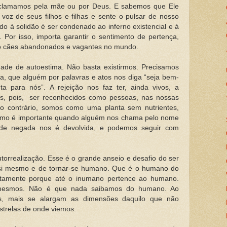
l clamamos pela mãe ou por Deus. E sabemos que Ele
voz de seus filhos e filhas e sente o pulsar de nosso
o à solidão é ser condenado ao inferno existencial e à
Por isso, importa garantir o sentimento de pertença,
mo cães abandonados e vagantes no mundo.
ade de autoestima. Não basta existirmos. Precisamos
da, que alguém por palavras e atos nos diga “seja bem-
a para nós”. A rejeição nos faz ter, ainda vivos, a
os, pois, ser reconhecidos como pessoas, nas nossas
so contrário, somos como uma planta sem nutrientes,
como é importante quando alguém nos chama pelo nome
de negada nos é devolvida, e podemos seguir com
torrealização. Esse é o grande anseio e desafio do ser
 si mesmo e de tornar-se humano. Que é o humano do
amente porque até o inumano pertence ao humano.
mesmos. Não é que nada saibamos do humano. Ao
os, mais se alargam as dimensões daquilo que não
trelas de onde viemos.