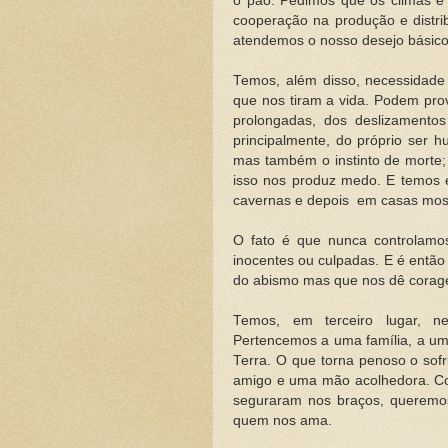
o pão. Pedimos que os climas e 
cooperação na produção e distri
atendemos o nosso desejo básic
Temos, além disso, necessidade
que nos tiram a vida. Podem prov
prolongadas, dos deslizamentos
principalmente, do próprio ser h
mas também o instinto de morte;
isso nos produz medo. E temos e
cavernas e depois em casas mos
O fato é que nunca controlamo
inocentes ou culpadas. E é então
do abismo mas que nos dê corage
Temos, em terceiro lugar, ne
Pertencemos a uma família, a uma
Terra. O que torna penoso o sof
amigo e uma mão acolhedora. C
seguraram nos braços, queremo
quem nos ama.