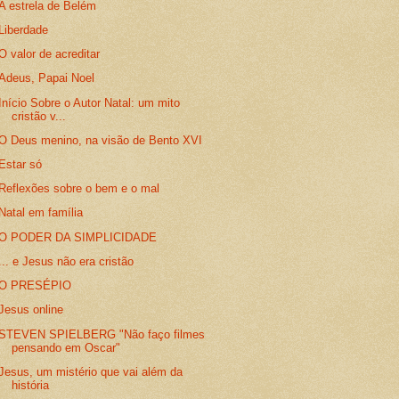
A estrela de Belém
Liberdade
O valor de acreditar
Adeus, Papai Noel
Início Sobre o Autor Natal: um mito
cristão v...
O Deus menino, na visão de Bento XVI
Estar só
Reflexões sobre o bem e o mal
Natal em família
O PODER DA SIMPLICIDADE
... e Jesus não era cristão
O PRESÉPIO
Jesus online
STEVEN SPIELBERG "Não faço filmes
pensando em Oscar"
Jesus, um mistério que vai além da
história