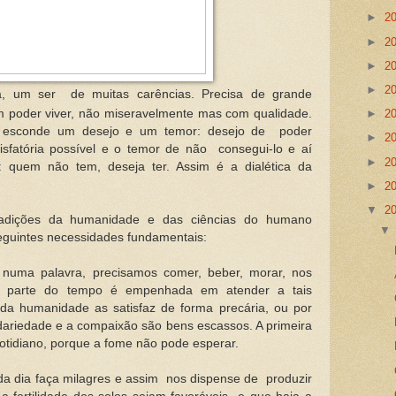
►
2
►
2
►
2
►
2
, um ser de muitas carências. Precisa de grande
►
2
 poder viver, não miseravelmente mas com qualidade.
e esconde um desejo e um temor: desejo de poder
►
2
tisfatória possível e o temor de não consegui-lo e aí
►
2
: quem não tem, deseja ter. Assim é a dialética da
►
2
▼
2
tradições da humanidade e das ciências do humano
guintes necessidades fundamentais:
 numa palavra, precisamos comer, beber, morar, nos
de parte do tempo é empenhada em atender a tais
da humanidade as satisfaz de forma precária, ou por
lidariedade e a compaixão são bens escassos. A primeira
cotidiano, porque a fome não pode esperar.
 dia faça milagres e assim nos dispense de produzir