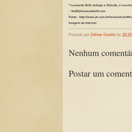
* Leonardo Boff, teólogo e filósofo, é escrito
- lboff@leonardoboff.com
Fonte: http://www.jb.com.br/leonardo-boff/n
Imagem da Internet
Postado por
Zelmar Guiotto
às
18:25
Nenhum comentár
Postar um coment