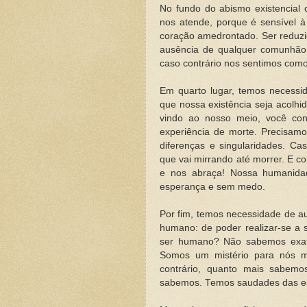
No fundo do abismo existencia
nos atende, porque é sensível à 
coração amedrontado. Ser reduzid
ausência de qualquer comunhão. 
caso contrário nos sentimos co
Em quarto lugar, temos necessid
que nossa existência seja acolhi
vindo ao nosso meio, você cont
experiência de morte. Precisam
diferenças e singularidades. Ca
que vai mirrando até morrer. E 
e nos abraça! Nossa humanida
esperança e sem medo.
Por fim, temos necessidade de au
humano: de poder realizar-se a
ser humano? Não sabemos exat
Somos um mistério para nós 
contrário, quanto mais sabem
sabemos. Temos saudades das es