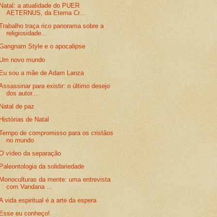
Natal: a atualidade do PUER
AETERNUS, da Eterna Cr...
Trabalho traça rico panorama sobre a
religiosidade...
Gangnam Style e o apocalipse
Um novo mundo
Eu sou a mãe de Adam Lanza
Assassinar para existir: o último desejo
dos autor...
Natal de paz
Histórias de Natal
Tempo de compromisso para os cristãos
no mundo
O vídeo da separação
Paleontologia da solidariedade
Monoculturas da mente: uma entrevista
com Vandana ...
A vida espiritual é a arte da espera
Esse eu conheço!