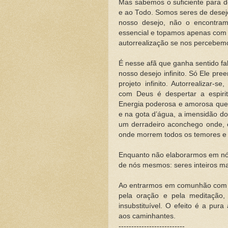
Mas sabemos o suficiente para d
e ao Todo. Somos seres de desejo
nosso desejo, não o encontram
essencial e topamos apenas com 
autorrealização se nos percebemo
É nesse afã que ganha sentido fa
nosso desejo infinito. Só Ele pre
projeto infinito. Autorrealizar-
com Deus é despertar a espiri
Energia poderosa e amorosa que 
e na gota d’água, a imensidão do
um derradeiro aconchego onde, e
onde morrem todos os temores 
Enquanto não elaborarmos em nós
de nós mesmos: seres inteiros ma
Ao entrarmos em comunhão com o S
pela oração e pela meditação,
insubstituível. O efeito é a pur
aos caminhantes.
--------------------------