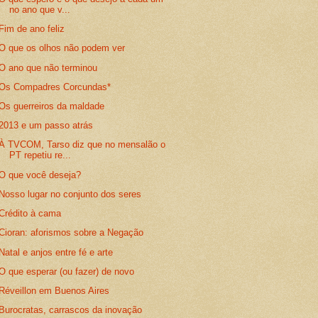
no ano que v...
Fim de ano feliz
O que os olhos não podem ver
O ano que não terminou
Os Compadres Corcundas*
Os guerreiros da maldade
2013 e um passo atrás
À TVCOM, Tarso diz que no mensalão o
PT repetiu re...
O que você deseja?
Nosso lugar no conjunto dos seres
Crédito à cama
Cioran: aforismos sobre a Negação
Natal e anjos entre fé e arte
O que esperar (ou fazer) de novo
Réveillon em Buenos Aires
Burocratas, carrascos da inovação