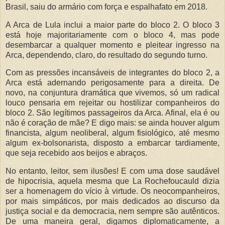
Brasil, saiu do armário com força e espalhafato em 2018.
A Arca de Lula inclui a maior parte do bloco 2. O bloco 3
está hoje majoritariamente com o bloco 4, mas pode
desembarcar a qualquer momento e pleitear ingresso na
Arca, dependendo, claro, do resultado do segundo turno.
Com as pressões incansáveis de integrantes do bloco 2, a
Arca está adernando perigosamente para a direita. De
novo, na conjuntura dramática que vivemos, só um radical
louco pensaria em rejeitar ou hostilizar companheiros do
bloco 2. São legítimos passageiros da Arca. Afinal, ela é ou
não é coração de mãe? E digo mais: se ainda houver algum
financista, algum neoliberal, algum fisiológico, até mesmo
algum ex-bolsonarista, disposto a embarcar tardiamente,
que seja recebido aos beijos e abraços.
No entanto, leitor, sem ilusões! E com uma dose saudável
de hipocrisia, aquela mesma que La Rochefoucauld dizia
ser a homenagem do vício à virtude. Os neocompanheiros,
por mais simpáticos, por mais dedicados ao discurso da
justiça social e da democracia, nem sempre são autênticos.
De uma maneira geral, digamos diplomaticamente, a