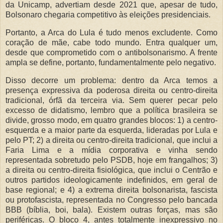
da Unicamp, advertiam desde 2021 que, apesar de tudo,
Bolsonaro chegaria competitivo às eleições presidenciais.
Portanto, a Arca do Lula é tudo menos excludente. Como
coração de mãe, cabe todo mundo. Entra qualquer um,
desde que comprometido com o antibolsonarismo. A frente
ampla se define, portanto, fundamentalmente pelo negativo.
Disso decorre um problema: dentro da Arca temos a
presença expressiva da poderosa direita ou centro-direita
tradicional, órfã da terceira via. Sem querer pecar pelo
excesso de didatismo, lembro que a política brasileira se
divide, grosso modo, em quatro grandes blocos: 1) a centro-
esquerda e a maior parte da esquerda, lideradas por Lula e
pelo PT; 2) a direita ou centro-direita tradicional, que inclui a
Faria Lima e a mídia corporativa e vinha sendo
representada sobretudo pelo PSDB, hoje em frangalhos; 3)
a direita ou centro-direita fisiológica, que inclui o Centrão e
outros partidos ideologicamente indefinidos, em geral de
base regional; e 4) a extrema direita bolsonarista, fascista
ou protofascista, representada no Congresso pelo bancada
BBB (bíblia, boi, bala). Existem outras forças, mas são
periféricas. O bloco 4, antes totalmente inexpressivo no