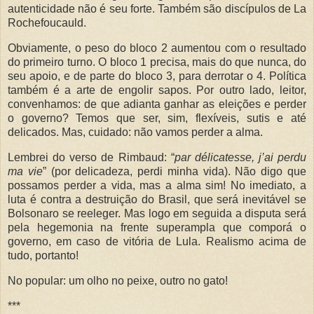
autenticidade não é seu forte. Também são discípulos de La
Rochefoucauld.
Obviamente, o peso do bloco 2 aumentou com o resultado
do primeiro turno. O bloco 1 precisa, mais do que nunca, do
seu apoio, e de parte do bloco 3, para derrotar o 4. Política
também é a arte de engolir sapos. Por outro lado, leitor,
convenhamos: de que adianta ganhar as eleições e perder
o governo? Temos que ser, sim, flexíveis, sutis e até
delicados. Mas, cuidado: não vamos perder a alma.
Lembrei do verso de Rimbaud: “
par délicatesse, j’ai perdu
ma vie
” (por delicadeza, perdi minha vida). Não digo que
possamos perder a vida, mas a alma sim! No imediato, a
luta é contra a destruição do Brasil, que será inevitável se
Bolsonaro se reeleger. Mas logo em seguida a disputa será
pela hegemonia na frente superampla que comporá o
governo, em caso de vitória de Lula. Realismo acima de
tudo, portanto!
No popular: um olho no peixe, outro no gato!
***