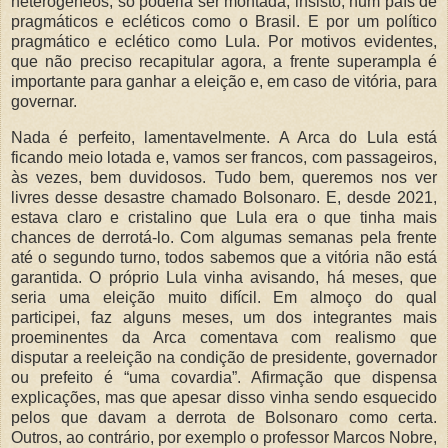
heterogêneos, só poderia ser montada, insisto, num país de
pragmáticos e ecléticos como o Brasil. E por um político
pragmático e eclético como Lula. Por motivos evidentes,
que não preciso recapitular agora, a frente superampla é
importante para ganhar a eleição e, em caso de vitória, para
governar.
Nada é perfeito, lamentavelmente. A Arca do Lula está
ficando meio lotada e, vamos ser francos, com passageiros,
às vezes, bem duvidosos. Tudo bem, queremos nos ver
livres desse desastre chamado Bolsonaro. E, desde 2021,
estava claro e cristalino que Lula era o que tinha mais
chances de derrotá-lo. Com algumas semanas pela frente
até o segundo turno, todos sabemos que a vitória não está
garantida. O próprio Lula vinha avisando, há meses, que
seria uma eleição muito difícil. Em almoço do qual
participei, faz alguns meses, um dos integrantes mais
proeminentes da Arca comentava com realismo que
disputar a reeleição na condição de presidente, governador
ou prefeito é “uma covardia”. Afirmação que dispensa
explicações, mas que apesar disso vinha sendo esquecido
pelos que davam a derrota de Bolsonaro como certa.
Outros, ao contrário, por exemplo o professor Marcos Nobre,