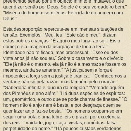
preenchido senão por um objecto infinito e imutável, o que
quer dizer senão por Deus. Só ele é o seu verdadeiro bem."
"Miséria do homem sem Deus. Felicidade do homem com
Deus."
Esta desproporção repercute-se em imensas situações de
tensão. Exemplos. "Meu, teu. "Este cão é meu", diziam
estas pobres crianças. "É aqui o meu lugar ao sol." Eis o
começo e a imagem da usurpação de toda a terra."
Identidade não reificada, mas processual: "Esse eu dos
vinte anos já não sou eu." Sobre o casamento e o divórcio:
"Ele já não é o mesmo, ela já não é a mesma; se fossem os
mesmos, ainda se amariam." "A justiça sem a força é
impotente; a força sem a justiça é tirânica." "Conhecemos a
verdade não só pela razão, mas também pelo coração."
"Sabedoria infinita e loucura da religião." "Verdade aquém
dos Pirenéus e erro além." "Há duas espécies de espíritos:
um, geométrico, e outro que se pode chamar de finesse." "O
homem não é anjo nem é besta, e por desgraça quem se
quer fazer anjo faz-se besta." "Os homens ocupam-se em
seguir uma bola e uma lebre: eis o prazer por excelência
dos reis." "Vaidade, jogo, caça, visitas, comédias, falsa
perpetuidade do nome." "Há poucos cristãos verdadeiros.