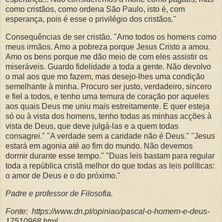
como cristãos, como ordena São Paulo, isto é, com
esperança, pois é esse o privilégio dos cristãos."
Consequências de ser cristão. "Amo todos os homens como
meus irmãos. Amo a pobreza porque Jesus Cristo a amou.
Amo os bens porque me dão meio de com eles assistir os
miseráveis. Guardo fidelidade a toda a gente. Não devolvo
o mal aos que mo fazem, mas desejo-lhes uma condição
semelhante à minha. Procuro ser justo, verdadeiro, sincero
e fiel a todos, e tenho uma ternura de coração por aqueles
aos quais Deus me uniu mais estreitamente. E quer esteja
só ou à vista dos homens, tenho todas as minhas acções à
vista de Deus, que deve julgá-las e a quem todas
consagrei." "A verdade sem a caridade não é Deus." "Jesus
estará em agonia até ao fim do mundo. Não devemos
dormir durante esse tempo." "Duas leis bastam para regular
toda a república cristã melhor do que todas as leis políticas:
o amor de Deus e o do próximo."
Padre e professor de Filosofia.
Fonte: https://www.dn.pt/opiniao/pascal-o-homem-e-deus-
17510968.html