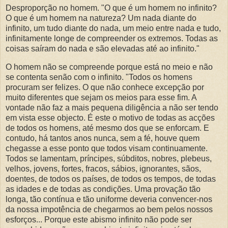
Desproporção no homem. "O que é um homem no infinito?
O que é um homem na natureza? Um nada diante do
infinito, um tudo diante do nada, um meio entre nada e tudo,
infinitamente longe de compreender os extremos. Todas as
coisas saíram do nada e são elevadas até ao infinito."
O homem não se compreende porque está no meio e não
se contenta senão com o infinito. "Todos os homens
procuram ser felizes. O que não conhece excepção por
muito diferentes que sejam os meios para esse fim. A
vontade não faz a mais pequena diligência a não ser tendo
em vista esse objecto. É este o motivo de todas as acções
de todos os homens, até mesmo dos que se enforcam. E
contudo, há tantos anos nunca, sem a fé, houve quem
chegasse a esse ponto que todos visam continuamente.
Todos se lamentam, príncipes, súbditos, nobres, plebeus,
velhos, jovens, fortes, fracos, sábios, ignorantes, sãos,
doentes, de todos os países, de todos os tempos, de todas
as idades e de todas as condições. Uma provação tão
longa, tão contínua e tão uniforme deveria convencer-nos
da nossa impotência de chegarmos ao bem pelos nossos
esforços... Porque este abismo infinito não pode ser