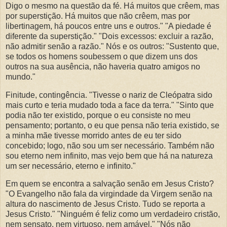
Digo o mesmo na questão da fé. Há muitos que crêem, mas
por superstição. Há muitos que não crêem, mas por
libertinagem, há poucos entre uns e outros." "A piedade é
diferente da superstição." "Dois excessos: excluir a razão,
não admitir senão a razão." Nós e os outros: "Sustento que,
se todos os homens soubessem o que dizem uns dos
outros na sua ausência, não haveria quatro amigos no
mundo."
Finitude, contingência. "Tivesse o nariz de Cleópatra sido
mais curto e teria mudado toda a face da terra." "Sinto que
podia não ter existido, porque o eu consiste no meu
pensamento; portanto, o eu que pensa não teria existido, se
a minha mãe tivesse morrido antes de eu ter sido
concebido; logo, não sou um ser necessário. Também não
sou eterno nem infinito, mas vejo bem que há na natureza
um ser necessário, eterno e infinito."
Em quem se encontra a salvação senão em Jesus Cristo?
"O Evangelho não fala da virgindade da Virgem senão na
altura do nascimento de Jesus Cristo. Tudo se reporta a
Jesus Cristo." "Ninguém é feliz como um verdadeiro cristão,
nem sensato, nem virtuoso, nem amável." "Nós não