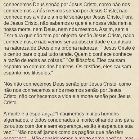
conhecemos Deus senão por Jesus Cristo, como não nos
conhecemos a nós mesmos senão por Jesus Cristo; não
conhecemos a vida e a morte senão por Jesus Cristo. Fora
de Jesus Cristo, não sabemos o que é a nossa vida nem a
nossa morte, nem Deus, nem nós mesmos. Assim, sem a
Escritura que não tem por objecto senão Jesus Cristo, nada
conhecemos, e não vemos senão obscuridade e confusão
na natureza de Deus e na própria natureza." "Jesus Cristo é
o centro para o qual tudo tende. Quem o conhece conhece
a razão de todas as coisas." "Os filósofos. Eles causam
espanto no comum dos homens. Os cristãos, eles causam
espanto nos filósofos."
Nós não conhecemos Deus senão por Jesus Cristo, como
não nos conhecemos a nós mesmos senão por Jesus
Cristo; não conhecemos a vida e a morte senão por Jesus
Cristo.
A morte e a esperança: "Imaginemos muitos homens
algemados, e todos condenados à morte; olhando uns para
os outros com dor e sem esperança, estão à espera da sua
vez." "Não nos aflijamos como os pagãos que não têm
esperança... Não consideremos a morte como pagãos, mas